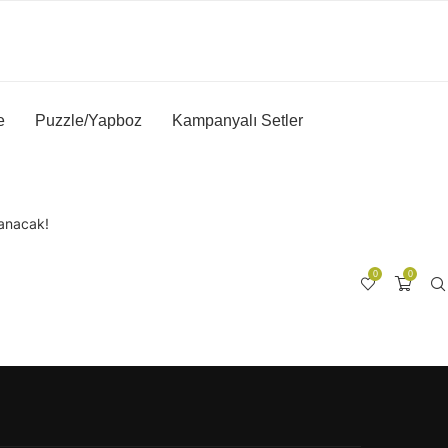
e
Puzzle/Yapboz
Kampanyalı Setler
lanacak!
0
0