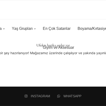
a
Yaş Grupları
En Çok Satanlar
Boyama/Kırtasiy
Ufukta harika şeyler var
Giyim ve Aksesuar
ir şey hazırlanıyor! Mağazamız üzerinde çalışılıyor ve yakında yayın
INSTAGRAM
WHATSAPP