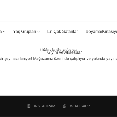
a
Yaş Grupları
En Çok Satanlar
Boyama/Kırtasiy
Ufukta harika şeyler var
Giyim ve Aksesuar
ir şey hazırlanıyor! Mağazamız üzerinde çalışılıyor ve yakında yayın
INSTAGRAM
WHATSAPP