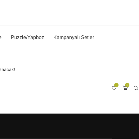
e
Puzzle/Yapboz
Kampanyalı Setler
lanacak!
0
0