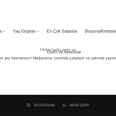
a
Yaş Grupları
En Çok Satanlar
Boyama/Kırtasiy
Ufukta harika şeyler var
Giyim ve Aksesuar
ir şey hazırlanıyor! Mağazamız üzerinde çalışılıyor ve yakında yayın
INSTAGRAM
WHATSAPP