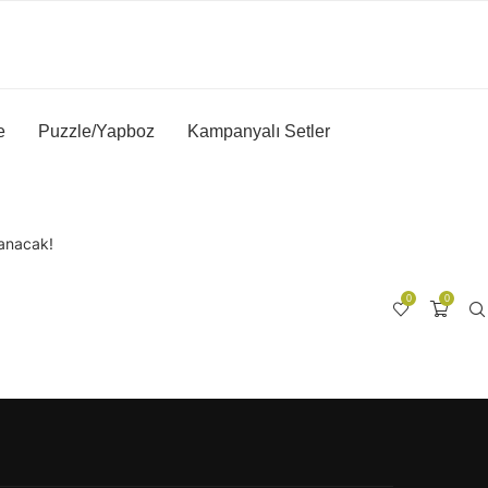
e
Puzzle/Yapboz
Kampanyalı Setler
lanacak!
0
0