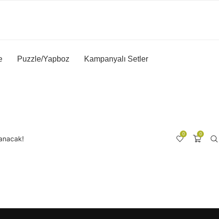
e
Puzzle/Yapboz
Kampanyalı Setler
0
0
lanacak!