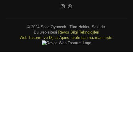
© 2024 Sobe Oyuncak | Tüm Hakları Saklıdır.
Bu web sitesi
Ravos Bilgi Teknolojileri
Web Tasarım ve Dijital Ajans tarafından hazırlanmıştır.