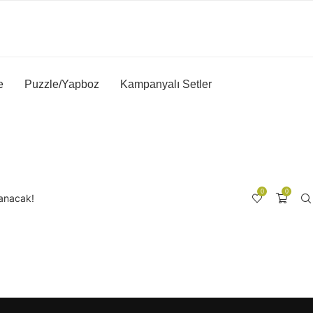
e
Puzzle/Yapboz
Kampanyalı Setler
0
0
lanacak!